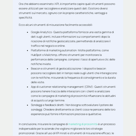
Ora che abbiamo esaminato i KPI, è importante capire quali strumenti possono
essere utilizzati per raccogliere e analizzare questi dati. Esistono diversi
strumenti sul mercato, ognuno con le proprie caratteristiche, vantaggi e
specificità.
Ecco alcuni strumenti di misurazione facilmente accessibili:
Google Analytics
: Questa piattaforma fornisce una vasta gamma di
dati sugli utenti, incluse informazioni sui comportamenti dopo la
ricezione di notifiche geolocalizzate, permettendo di analizzare il
traffico nel negozio e online.
Piattaforme di marketing automation
: Molte piattaforme, come
HubSpot o Mailchimp, offrono strumenti per monitorare la
performance delle campagne, compresi i tassi di apertura e clic delle
notifiche inviate.
Beacon e strumenti di geolocalizzazione
: I dispositivi beacon
possono raccogliere dati in tempo reale sugli utenti che interagiscono
con le notifiche, misurando la frequenza di coinvolgimento e la durata
delle visite.
App di customer relationship management (CRM)
: Questi strumenti
possono tenere traccia delle interazioni con i clienti e analizzare
come le campagne di marketing di prossimità influenzano le abitudini
di acquisto a lungo termine.
Sondaggi e feedback diretti
: Non bisogna sottovalutare il potere dei
sondaggi. Chiedere direttamente ai clienti cosa ne pensano delle loro
esperienze può fornire informazioni preziose e qualitative.
In conclusione, misurare le campagne di
marketing di prossimità
è un processo
indispensabile per le aziende che vogliono migliorare le loro strategie
promozionali. Grazie all’uso di KPI mirati e strumenti di misurazione efficaci, le