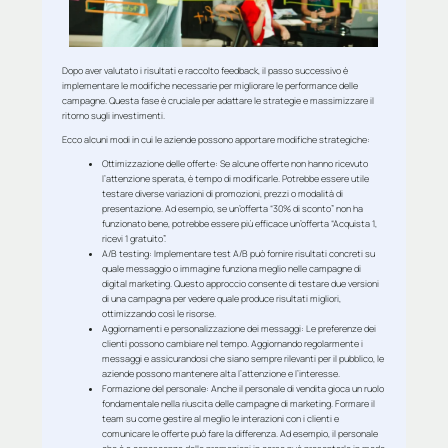
Dopo aver valutato i risultati e raccolto feedback, il passo successivo è
implementare le modifiche necessarie per migliorare le performance delle
campagne. Questa fase è cruciale per adattare le strategie e massimizzare il
ritorno sugli investimenti.
Ecco alcuni modi in cui le aziende possono apportare modifiche strategiche:
Ottimizzazione delle offerte
: Se alcune offerte non hanno ricevuto
l’attenzione sperata, è tempo di modificarle. Potrebbe essere utile
testare diverse variazioni di promozioni, prezzi o modalità di
presentazione. Ad esempio, se un’offerta “30% di sconto” non ha
funzionato bene, potrebbe essere più efficace un’offerta “Acquista 1,
ricevi 1 gratuito”.
A/B testing:
Implementare test A/B può fornire risultati concreti su
quale messaggio o immagine funziona meglio nelle campagne di
digital marketing. Questo approccio consente di testare due versioni
di una campagna per vedere quale produce risultati migliori,
ottimizzando così le risorse.
Aggiornamenti e personalizzazione dei messaggi
: Le preferenze dei
clienti possono cambiare nel tempo. Aggiornando regolarmente i
messaggi e assicurandosi che siano sempre rilevanti per il pubblico, le
aziende possono mantenere alta l’attenzione e l’interesse.
Formazione del personale
: Anche il personale di vendita gioca un ruolo
fondamentale nella riuscita delle campagne di marketing. Formare il
team su come gestire al meglio le interazioni con i clienti e
comunicare le offerte può fare la differenza. Ad esempio, il personale