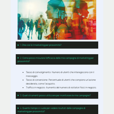
1.
Che cos’è il marketing per prossimità?
2.
Come posso misurare l’efficacia delle mie campagne di marketing per
prossimità?
Tasso di coinvolgimento:
Numero di utenti che interagiscono con il
messaggio.
Tasso di conversione:
Percentuale di utenti che compiono un’azione
desiderata, come l’acquisto.
Traffico in negozio:
Aumento del numero di visitatori fisici in negozio.
3.
Quali strumenti posso utilizzare per monitorare le mie campagne?
4.
Quanto tempo ci vuole per vedere risultati dalle campagne di
marketing per prossimità?