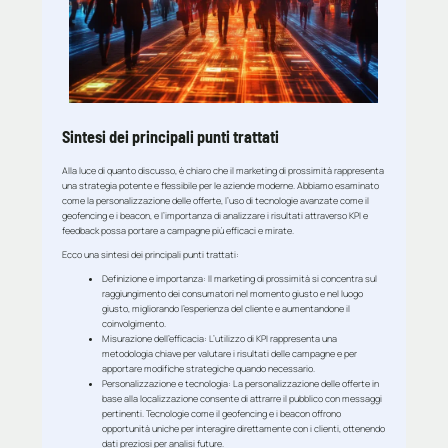
Sintesi dei principali punti trattati
Alla luce di quanto discusso, è chiaro che il marketing di prossimità rappresenta
una strategia potente e flessibile per le aziende moderne. Abbiamo esaminato
come la personalizzazione delle offerte, l’uso di tecnologie avanzate come il
geofencing e i beacon, e l’importanza di analizzare i risultati attraverso KPI e
feedback possa portare a campagne più efficaci e mirate.
Ecco una sintesi dei principali punti trattati:
Definizione e importanza
: Il marketing di prossimità si concentra sul
raggiungimento dei consumatori nel momento giusto e nel luogo
giusto, migliorando l’esperienza del cliente e aumentandone il
coinvolgimento.
Misurazione dell’efficacia
: L’utilizzo di KPI rappresenta una
metodologia chiave per valutare i risultati delle campagne e per
apportare modifiche strategiche quando necessario.
Personalizzazione e tecnologia
: La personalizzazione delle offerte in
base alla localizzazione consente di attrarre il pubblico con messaggi
pertinenti. Tecnologie come il geofencing e i beacon offrono
opportunità uniche per interagire direttamente con i clienti, ottenendo
dati preziosi per analisi future.