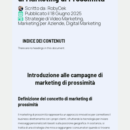
Scritto da: 
RobyCek
Pubblicato il 
18 Giugno 2025
Strategie di Video Marketing
Marketing per Aziende
Digital Marketing
INDICE DEI CONTENUTI
There are no headings in this document.
Introduzione alle campagne di
marketing di prossimità
Definizione del concetto di marketing di
prossimità
Il marketing di prossimità rappresenta un approccio innovativo per connettere il
business direttamente con i propri clienti, sfruttando la tecnologia per inviare
messaggi personalizzati basati sulla posizione geografica. In sostanza, si
tratta di una strategia che mira a raggiungere i consumatori quando si trovano