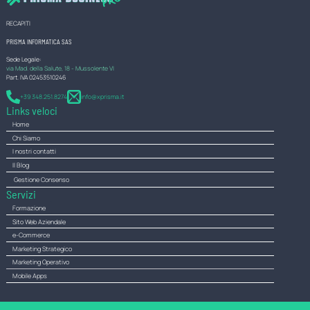
RECAPITI
PRISMA INFORMATICA SAS
Sede Legale:
via Mad. della Salute, 18 - Mussolente VI
Part. IVA 02453510246
+39 348.251.8274
info@xprisma.it
Links veloci
Home
Chi Siamo
I nostri contatti
Il Blog
Gestione Consenso
Servizi
Formazione
Sito Web Aziendale
e-Commerce
Marketing Strategico
Marketing Operativo
Mobile Apps