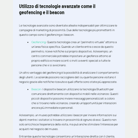
Utilizzo di tecnologie avanzate come il
geofencing e il beacon
Le tecnologie avanzate sono diventate alleate indispensabili per ottimizzare le
campagne di marketing di prossimità. Due delle tecnologie più promettenti in
questo campo sono il geofencing e i beacon.
Geofencing
: Questa tecnologia crea un “perimetro virtuale” attorno a
un’area fisica specifica. Quando un cliente entra o esce da questo
perimetro, riceve notifiche sul proprio dispositivo. Ad esempio, un
centro commerciale potrebbe impostare un geofence attorno al
proprio edificio e inviare sconti o inviti a eventi speciali a tutte le
persone che vi si avvicinano.
Un altro vantaggio del geofencing è la possibilità di analizzare il comportamento
degli utenti. Le aziende possono raccogliere dati su quante persone visitano il
negozio grazie alle notifiche ricevute e quali offerte sono state più apprezzate.
Beacon
: I dispositivi beacon utilizzano la tecnologia Bluetooth per
comunicare direttamente con dispositivi mobili nelle vicinanze. Questi
piccoli dispositivi possono inviare messaggi personalizzati a coloro
che si trovano nelle vicinanze, creando un’opportunità per interazioni
ancora più immediate e personali.
Ad esempio, un museo potrebbe utilizzare i beacon per inviare informazioni sui
dipinti mentre i visitatori si trovano in prossimità di ognuno di essi. Questo non
solo arricchisce l’esperienza della visita, ma può anche stimolare l’interesse per
acquisti nel negozio del museo.
Entrambe queste tecnologie consentono un’interazione diretta con il cliente,