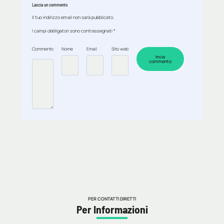
Lascia un commento
Il tuo indirizzo email non sarà pubblicato.
I campi obbligatori sono contrassegnati
*
Commento
Nome
*
Email
*
Sito web
*
PER CONTATTI DIRETTI
Per Informazioni