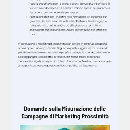
fedeltà che offrano premi o sconti a clienti abituali può incentivare le
visite e le vendite ripetute. Un cliente fedele è spesso più propenso a
rispondere positivamente alle promozioni.
Formazione del team
: Investire nella formazione del personale per
garantire che tutti siano allineati sulle offerte e sulle strategie. Un
team informato può interagire più efficacemente con i clienti,
assicurando che possano comunicare le promozioni e le offerte in
corso.
In conclusione, il marketing di prossimità è un settore in continua evoluzione,
ricco di opportunità e potenziale. Seguendo questi suggerimenti e rimanendo
proattivi nel valutare e ottimizzare le proprie strategie, le aziende possono non
solo raggiungere i loro obiettivi di vendita, ma anche creare esperienze
memorabili e significative per i loro clienti. L’adattamento e l’innovazione sono le
chiavi per il successo in questo ambito competitivo e affascinante.
Domande sulla Misurazione delle
Campagne di Marketing Prossimità