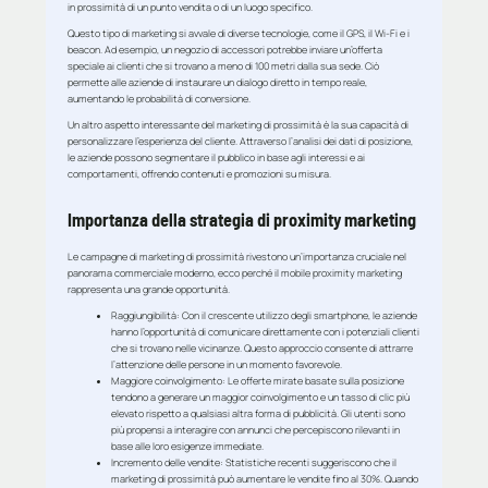
in prossimità di un punto vendita o di un luogo specifico.
Questo tipo di marketing si avvale di diverse tecnologie, come il GPS, il Wi-Fi e i
beacon. Ad esempio, un negozio di accessori potrebbe inviare un’offerta
speciale ai clienti che si trovano a meno di 100 metri dalla sua sede. Ciò
permette alle aziende di instaurare un dialogo diretto in tempo reale,
aumentando le probabilità di conversione.
Un altro aspetto interessante del marketing di prossimità è la sua capacità di
personalizzare l’esperienza del cliente. Attraverso l’analisi dei dati di posizione,
le aziende possono segmentare il pubblico in base agli interessi e ai
comportamenti, offrendo contenuti e promozioni su misura.
Importanza della strategia di proximity marketing
Le campagne di marketing di prossimità rivestono un’importanza cruciale nel
panorama commerciale moderno, ecco perché il mobile proximity marketing
rappresenta una grande opportunità.
Raggiungibilità:
Con il crescente utilizzo degli smartphone, le aziende
hanno l’opportunità di comunicare direttamente con i potenziali clienti
che si trovano nelle vicinanze. Questo approccio consente di attrarre
l’attenzione delle persone in un momento favorevole.
Maggiore coinvolgimento
: Le offerte mirate basate sulla posizione
tendono a generare un maggior coinvolgimento e un tasso di clic più
elevato rispetto a qualsiasi altra forma di pubblicità. Gli utenti sono
più propensi a interagire con annunci che percepiscono rilevanti in
base alle loro esigenze immediate.
Incremento delle vendite
: Statistiche recenti suggeriscono che il
marketing di prossimità può aumentare le vendite fino al 30%. Quando