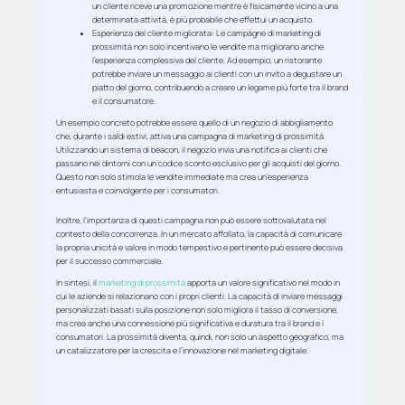
un cliente riceve una promozione mentre è fisicamente vicino a una
determinata attività, è più probabile che effettui un acquisto.
Esperienza del cliente migliorata
: Le campagne di marketing di
prossimità non solo incentivano le vendite ma migliorano anche
l’esperienza complessiva del cliente. Ad esempio, un ristorante
potrebbe inviare un messaggio ai clienti con un invito a degustare un
piatto del giorno, contribuendo a creare un legame più forte tra il brand
e il consumatore.
Un esempio concreto potrebbe essere quello di un negozio di abbigliamento
che, durante i saldi estivi, attiva una campagna di marketing di prossimità.
Utilizzando un sistema di beacon, il negozio invia una notifica ai clienti che
passano nei dintorni con un codice sconto esclusivo per gli acquisti del giorno.
Questo non solo stimola le vendite immediate ma crea un’esperienza
entusiasta e coinvolgente per i consumatori.
Inoltre, l’importanza di questi campagna non può essere sottovalutata nel
contesto della concorrenza. In un mercato affollato, la capacità di comunicare
la propria unicità e valore in modo tempestivo e pertinente può essere decisiva
per il successo commerciale.
In sintesi, il
marketing di prossimità
apporta un valore significativo nel modo in
cui le aziende si relazionano con i propri clienti. La capacità di inviare messaggi
personalizzati basati sulla posizione non solo migliora il tasso di conversione,
ma crea anche una connessione più significativa e duratura tra il brand e i
consumatori. La prossimità diventa, quindi, non solo un aspetto geografico, ma
un catalizzatore per la crescita e l’innovazione nel marketing digitale.