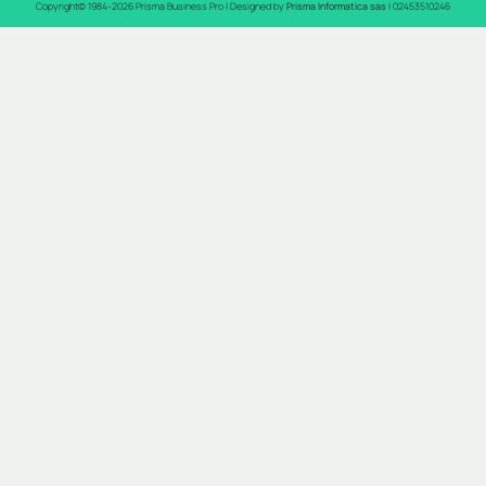
Copyright© 1984-2026 Prisma Business Pro | Designed by
Prisma Informatica sas
| 02453510246