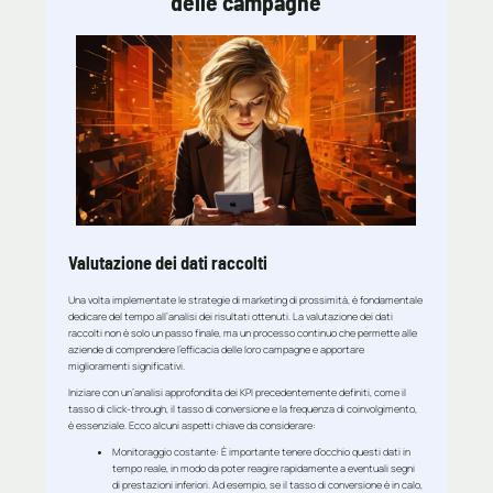
delle campagne
Valutazione dei dati raccolti
Una volta implementate le strategie di marketing di prossimità, è fondamentale
dedicare del tempo all’analisi dei risultati ottenuti. La valutazione dei dati
raccolti non è solo un passo finale, ma un processo continuo che permette alle
aziende di comprendere l’efficacia delle loro campagne e apportare
miglioramenti significativi.
Iniziare con un’analisi approfondita dei KPI precedentemente definiti, come il
tasso di click-through, il tasso di conversione e la frequenza di coinvolgimento,
è essenziale. Ecco alcuni aspetti chiave da considerare:
Monitoraggio costante
: È importante tenere d’occhio questi dati in
tempo reale, in modo da poter reagire rapidamente a eventuali segni
di prestazioni inferiori. Ad esempio, se il tasso di conversione è in calo,