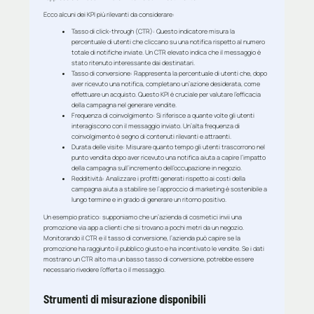
Ecco alcuni dei KPI più rilevanti da considerare:
Tasso di click-through (CTR)
: Questo indicatore misura la
percentuale di utenti che cliccano su una notifica rispetto al numero
totale di notifiche inviate. Un CTR elevato indica che il messaggio è
stato ritenuto interessante dai destinatari.
Tasso di conversione
: Rappresenta la percentuale di utenti che, dopo
aver ricevuto una notifica, completano un’azione desiderata, come
effettuare un acquisto. Questo KPI è cruciale per valutare l’efficacia
della campagna nel generare vendite.
Frequenza di coinvolgimento
: Si riferisce a quante volte gli utenti
interagiscono con il messaggio inviato. Un’alta frequenza di
coinvolgimento è segno di contenuti rilevanti e attraenti.
Durata delle visite
: Misurare quanto tempo gli utenti trascorrono nel
punto vendita dopo aver ricevuto una notifica aiuta a capire l’impatto
della campagna sull’incremento dell’occupazione in negozio.
Redditività
: Analizzare i profitti generati rispetto ai costi della
campagna aiuta a stabilire se l’approccio di marketing è sostenibile a
lungo termine e in grado di generare un ritorno positivo.
Un esempio pratico: supponiamo che un’azienda di cosmetici invii una
promozione via app a clienti che si trovano a pochi metri da un negozio.
Monitorando il CTR e il tasso di conversione, l’azienda può capire se la
promozione ha raggiunto il pubblico giusto e ha incentivato le vendite. Se i dati
mostrano un CTR alto ma un basso tasso di conversione, potrebbe essere
necessario rivedere l’offerta o il messaggio.
Strumenti di misurazione disponibili