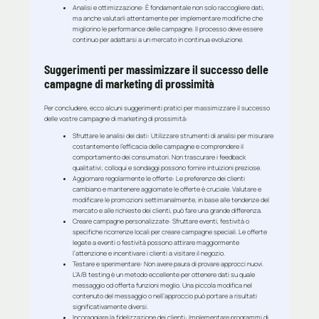
Analisi e ottimizzazione
: È fondamentale non solo raccogliere dati,
ma anche valutarli attentamente per implementare modifiche che
migliorino le performance delle campagne. Il processo deve essere
continuo per adattarsi a un mercato in continua evoluzione.
Suggerimenti per massimizzare il successo delle
campagne di marketing di prossimità
Per concludere, ecco alcuni suggerimenti pratici per massimizzare il successo
delle vostre campagne di marketing di prossimità:
Sfruttare le analisi dei dati
: Utilizzare strumenti di analisi per misurare
costantemente l’efficacia delle campagne e comprendere il
comportamento dei consumatori. Non trascurare i feedback
qualitativi; colloqui e sondaggi possono fornire intuizioni preziose.
Aggiornare regolarmente le offerte
: Le preferenze dei clienti
cambiano e mantenere aggiornate le offerte è cruciale. Valutare e
modificare le promozioni settimanalmente, in base alle tendenze del
mercato e alle richieste dei clienti, può fare una grande differenza.
Creare campagne personalizzate
: Sfruttare eventi, festività o
specifiche ricorrenze locali per creare campagne speciali. Le offerte
legate a eventi o festività possono attirare maggiormente
l’attenzione e incentivare i clienti a visitare il negozio.
Testare e sperimentare
: Non avere paura di provare approcci nuovi.
L’A/B testing è un metodo eccellente per ottenere dati su quale
messaggio od offerta funzioni meglio. Una piccola modifica nel
contenuto del messaggio o nell’approccio può portare a risultati
significativamente diversi.
Incoraggiare la fidelizzazione dei clienti
: Implementare programmi di