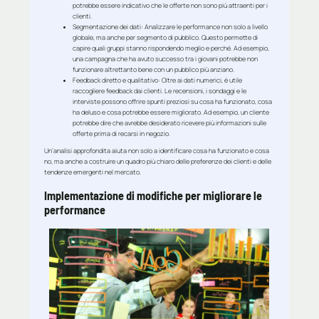
potrebbe essere indicativo che le offerte non sono più attraenti per i
clienti.
Segmentazione dei dati
: Analizzare le performance non solo a livello
globale, ma anche per segmento di pubblico. Questo permette di
capire quali gruppi stanno rispondendo meglio e perché. Ad esempio,
una campagna che ha avuto successo tra i giovani potrebbe non
funzionare altrettanto bene con un pubblico più anziano.
Feedback diretto e qualitativo
: Oltre ai dati numerici, è utile
raccogliere feedback dai clienti. Le recensioni, i sondaggi e le
interviste possono offrire spunti preziosi su cosa ha funzionato, cosa
ha deluso e cosa potrebbe essere migliorato. Ad esempio, un cliente
potrebbe dire che avrebbe desiderato ricevere più informazioni sulle
offerte prima di recarsi in negozio.
Un’analisi approfondita aiuta non solo a identificare cosa ha funzionato e cosa
no, ma anche a costruire un quadro più chiaro delle preferenze dei clienti e delle
tendenze emergenti nel mercato.
Implementazione di modifiche per migliorare le
performance