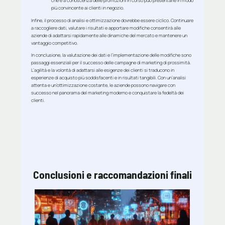
che è a conoscenza delle promozioni in corso può presentarle in modo
più convincente ai clienti in negozio.
Infine, il processo di analisi e ottimizzazione dovrebbe essere ciclico. Continuare
a raccogliere dati, valutare i risultati e apportare modifiche consentirà alle
aziende di adattarsi rapidamente alle dinamiche del mercato e mantenere un
vantaggio competitivo.
In conclusione, la valutazione dei dati e l’implementazione delle modifiche sono
passaggi essenziali per il successo delle campagne di marketing di prossimità.
L’agilità e la volontà di adattarsi alle esigenze dei clienti si traducono in
esperienze di acquisto più soddisfacenti e in risultati tangibili. Con un’analisi
attenta e un’ottimizzazione costante, le aziende possono navigare con
successo nel panorama del marketing moderno e conquistare la fedeltà dei
clienti.
Conclusioni e raccomandazioni finali