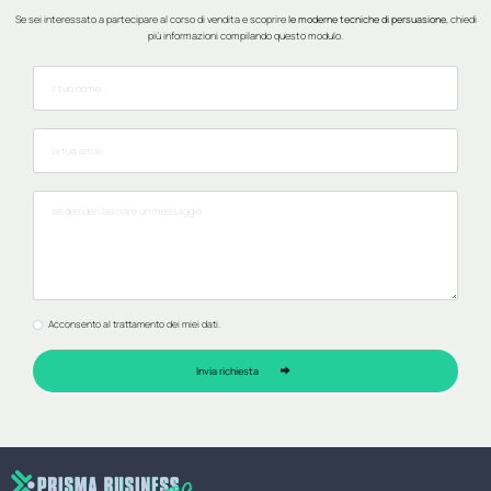
Se sei interessato a partecipare al corso di vendita e scoprire
le moderne tecniche di persuasione
, chiedi
più informazioni compilando questo modulo.
Nome
*
Email
*
Messaggio
Privacy
Acconsento al trattamento dei miei dati.
*
Invia richiesta
Amore e Gratitudine