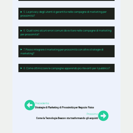
5.
La privacy degli utenti è garantita nelle campagne di marketing per
prossimità?
6.
Quali sono alcuni errori comuni da evitare nelle campagne di marketing
per prossimità?
7.
Posso integrare il marketing per prossimità con altre strategie di
marketing?
8.
Come ottimizzare le campagne apparendo più rilevanti per il pubblico?
Precedente
Strategie di Marketing di Prossimità per Negozio Fisico
Prossimo
Come la Tecnologia Beacon sta trasformando gli acquisti