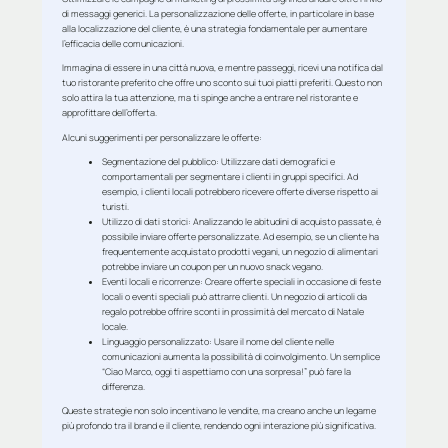
di messaggi generici. La personalizzazione delle offerte, in particolare in base
alla localizzazione del cliente, è una strategia fondamentale per aumentare
l’efficacia delle comunicazioni.
Immagina di essere in una città nuova, e mentre passeggi, ricevi una notifica dal
tuo ristorante preferito che offre uno sconto sui tuoi piatti preferiti. Questo non
solo attira la tua attenzione, ma ti spinge anche a entrare nel ristorante e
approfittare dell’offerta.
Alcuni suggerimenti per personalizzare le offerte:
Segmentazione del pubblico
: Utilizzare dati demografici e
comportamentali per segmentare i clienti in gruppi specifici. Ad
esempio, i clienti locali potrebbero ricevere offerte diverse rispetto ai
turisti.
Utilizzo di dati storici
: Analizzando le abitudini di acquisto passate, è
possibile inviare offerte personalizzate. Ad esempio, se un cliente ha
frequentemente acquistato prodotti vegani, un negozio di alimentari
potrebbe inviare un coupon per un nuovo snack vegano.
Eventi locali e ricorrenze
: Creare offerte speciali in occasione di feste
locali o eventi speciali può attrarre clienti. Un negozio di articoli da
regalo potrebbe offrire sconti in prossimità del mercato di Natale
locale.
Linguaggio personalizzato
: Usare il nome del cliente nelle
comunicazioni aumenta la possibilità di coinvolgimento. Un semplice
“Ciao Marco, oggi ti aspettiamo con una sorpresa!” può fare la
differenza.
Queste strategie non solo incentivano le vendite, ma creano anche un legame
più profondo tra il brand e il cliente, rendendo ogni interazione più significativa.