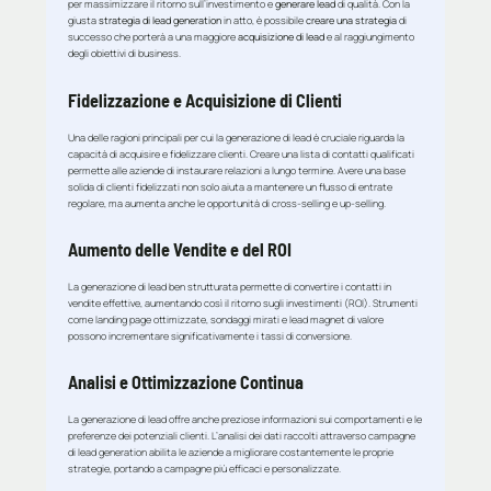
per massimizzare il ritorno sull’investimento e
generare lead
di qualità. Con la
giusta
strategia di lead generation
in atto, è possibile
creare una strategia
di
successo che porterà a una maggiore
acquisizione di lead
e al raggiungimento
degli obiettivi di business.
Fidelizzazione e Acquisizione di Clienti
Una delle ragioni principali per cui la generazione di lead è cruciale riguarda la
capacità di acquisire e fidelizzare clienti. Creare una lista di contatti qualificati
permette alle aziende di instaurare relazioni a lungo termine. Avere una base
solida di clienti fidelizzati non solo aiuta a mantenere un flusso di entrate
regolare, ma aumenta anche le opportunità di cross-selling e up-selling.
Aumento delle Vendite e del ROI
La generazione di lead ben strutturata permette di convertire i contatti in
vendite effettive, aumentando così il ritorno sugli investimenti (ROI). Strumenti
come landing page ottimizzate, sondaggi mirati e lead magnet di valore
possono incrementare significativamente i tassi di conversione.
Analisi e Ottimizzazione Continua
La generazione di lead offre anche preziose informazioni sui comportamenti e le
preferenze dei potenziali clienti. L’analisi dei dati raccolti attraverso campagne
di lead generation abilita le aziende a migliorare costantemente le proprie
strategie, portando a campagne più efficaci e personalizzate.