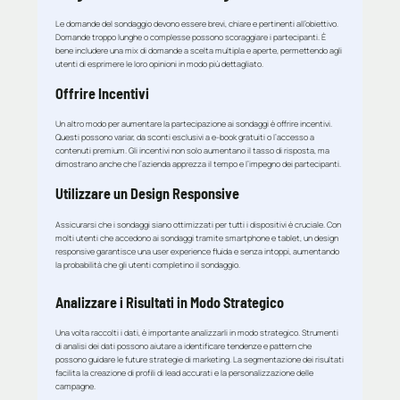
Le domande del sondaggio devono essere brevi, chiare e pertinenti all’obiettivo.
Domande troppo lunghe o complesse possono scoraggiare i partecipanti. È
bene includere una mix di domande a scelta multipla e aperte, permettendo agli
utenti di esprimere le loro opinioni in modo più dettagliato.
Offrire Incentivi
Un altro modo per aumentare la partecipazione ai sondaggi è offrire incentivi.
Questi possono variar, da sconti esclusivi a e-book gratuiti o l’accesso a
contenuti premium. Gli incentivi non solo aumentano il tasso di risposta, ma
dimostrano anche che l’azienda apprezza il tempo e l’impegno dei partecipanti.
Utilizzare un Design Responsive
Assicurarsi che i sondaggi siano ottimizzati per tutti i dispositivi è cruciale. Con
molti utenti che accedono ai sondaggi tramite smartphone e tablet, un design
responsive garantisce una user experience fluida e senza intoppi, aumentando
la probabilità che gli utenti completino il sondaggio.
Analizzare i Risultati in Modo Strategico
Una volta raccolti i dati, è importante analizzarli in modo strategico. Strumenti
di analisi dei dati possono aiutare a identificare tendenze e pattern che
possono guidare le future strategie di marketing. La segmentazione dei risultati
facilita la creazione di profili di lead accurati e la personalizzazione delle
campagne.