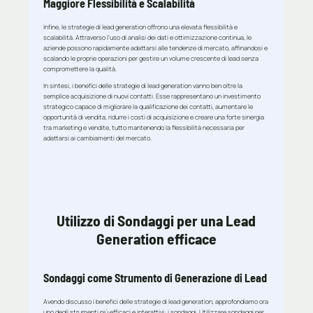
Maggiore Flessibilità e Scalabilità
Infine, le strategie di lead generation offrono una elevata flessibilità e
scalabilità. Attraverso l’uso di analisi dei dati e ottimizzazione continua, le
aziende possono rapidamente adattarsi alle tendenze di mercato, affinandosi e
scalando le proprie operazioni per gestire un volume crescente di lead senza
compromettere la qualità.
In sintesi, i benefici delle strategie di lead generation vanno ben oltre la
semplice acquisizione di nuovi contatti. Esse rappresentano un investimento
strategico capace di migliorare la qualificazione dei contatti, aumentare le
opportunità di vendita, ridurre i costi di acquisizione e creare una forte sinergia
tra marketing e vendite, tutto mantenendo la flessibilità necessaria per
adattarsi ai cambiamenti del mercato.
Utilizzo di Sondaggi per una Lead
Generation efficace
Sondaggi come Strumento di Generazione di Lead
Avendo discusso i benefici delle strategie di lead generation, approfondiamo ora
uno degli strumenti più efficaci e interattivi: i sondaggi. Utilizzare sondaggi per