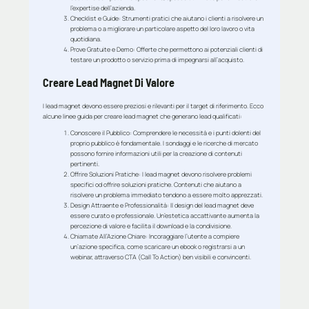
l’expertise dell’azienda.
Checklist e Guide
: Strumenti pratici che aiutano i clienti a risolvere un
problema o a migliorare un particolare aspetto del loro lavoro o vita
quotidiana.
Prove Gratuite e Demo
: Offerte che permettono ai potenziali clienti di
testare un prodotto o servizio prima di impegnarsi all’acquisto.
Creare Lead Magnet Di Valore
I lead magnet devono essere preziosi e rilevanti per il target di riferimento. Ecco
alcune linee guida per creare lead magnet che generano lead qualificati:
Conoscere il Pubblico
: Comprendere le necessità e i punti dolenti del
proprio pubblico è fondamentale. I sondaggi e le ricerche di mercato
possono fornire informazioni utili per la creazione di contenuti
pertinenti.
Offrire Soluzioni Pratiche
: I lead magnet devono risolvere problemi
specifici od offrire soluzioni pratiche. Contenuti che aiutano a
risolvere un problema immediato tendono a essere molto apprezzati.
Design Attraente e Professionalità
: Il design del lead magnet deve
essere curato e professionale. Un’estetica accattivante aumenta la
percezione di valore e facilita il download e la condivisione.
Chiamate All’Azione Chiare
: Incoraggiare l’utente a compiere
un’azione specifica, come scaricare un ebook o registrarsi a un
webinar, attraverso CTA (Call To Action) ben visibili e convincenti.