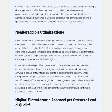
Collaborare con influencer del settore può amplificare la portata delle campagne
di lead generation. Gli influencer hanno un pubblico fedele e possono
promuovere i tuoi lead magnet in modo autentico e coinvolgente. Questo
approccio non solo aumenta la visibilità del brand, ma contribuisce anche a
generare lead qualificati che si fidano del messaggio dell’influencer.
Monitoraggio e Ottimizzazione
Infine, il monitoraggio e l’analisi delle performance delle campagne sui social
media sono cruciali. Utilizzare strumenti di analytics per tracciare metriche
come il click-through rate (CTR), il tasso di conversione e l’engagement
consente di valutare l’efficacia delle strategie adottate. Testare vari formati di
contenuti, CTA e segmenti di pubblico aiuta a ottimizzare continuamente le
campagne per ottenere risultati migliori.
In sintesi, le strategie di lead generation sui social media richiedono una
combinazione di contenuti coinvolgenti, utilizzo strategico di lead magnet e
annunci a pagamento, interazioni dirette e collaborazione con influencer.
Integrare questi approcci all’interno di una strategia ben pianificata può
amplificare significativamente gli sforzi di lead generation e portare a risultati
concreti. La prossima sezione esplorerà come ottimizzare e monitorare le
strategie di generazione di lead per garantire un miglioramento continuo e
successo a lungo termine.
Migliori Piattaforme e Approcci per Ottenere Lead
di Qualità