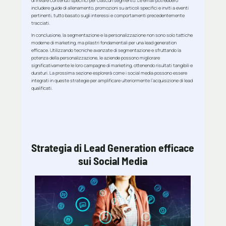
di inviare contenuti specifici per ciascun segmento. Le email potrebbero
includere guide di allenamento, promozioni su articoli specifici e inviti a eventi
pertinenti, tutto basato sugli interessi e comportamenti precedentemente
tracciati.
In conclusione, la segmentazione e la personalizzazione non sono solo tattiche
moderne di marketing, ma pilastri fondamentali per una lead generation
efficace. Utilizzando tecniche avanzate di segmentazione e sfruttando la
potenza della personalizzazione, le aziende possono migliorare
significativamente le loro campagne di marketing, ottenendo risultati tangibili e
duraturi. La prossima sezione esplorerà come i social media possono essere
integrati in queste strategie per amplificare ulteriormente l’acquisizione di lead
qualificati.
Strategia di Lead Generation efficace
sui Social Media