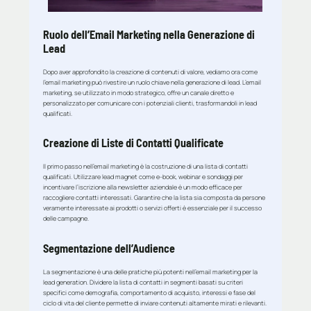
Ruolo dell’Email Marketing nella Generazione di
Lead
Dopo aver approfondito la creazione di contenuti di valore, vediamo ora come
l’email marketing può rivestire un ruolo chiave nella generazione di lead. L’email
marketing, se utilizzato in modo strategico, offre un canale diretto e
personalizzato per comunicare con i potenziali clienti, trasformandoli in lead
qualificati.
Creazione di Liste di Contatti Qualificate
Il primo passo nell’email marketing è la costruzione di una lista di contatti
qualificati. Utilizzare lead magnet come e-book, webinar e sondaggi per
incentivare l’iscrizione alla newsletter aziendale è un modo efficace per
raccogliere contatti interessati. Garantire che la lista sia composta da persone
veramente interessate ai prodotti o servizi offerti è essenziale per il successo
delle campagne.
Segmentazione dell’Audience
La segmentazione è una delle pratiche più potenti nell’email marketing per la
lead generation. Dividere la lista di contatti in segmenti basati su criteri
specifici come demografia, comportamento di acquisto, interessi e fase del
ciclo di vita del cliente permette di inviare contenuti altamente mirati e rilevanti.