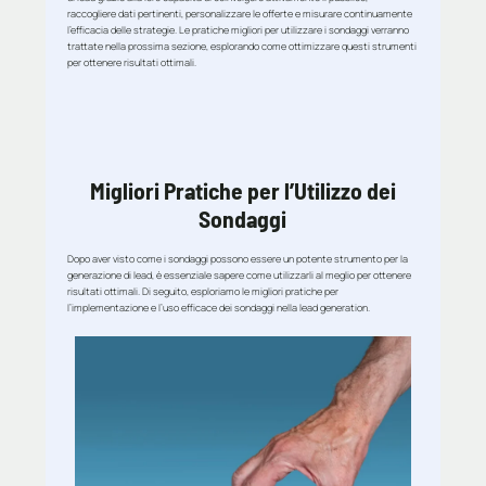
raccogliere dati pertinenti, personalizzare le offerte e misurare continuamente
l’efficacia delle strategie. Le pratiche migliori per utilizzare i sondaggi verranno
trattate nella prossima sezione, esplorando come ottimizzare questi strumenti
per ottenere risultati ottimali.
Migliori Pratiche per l’Utilizzo dei
Sondaggi
Dopo aver visto come i sondaggi possono essere un potente strumento per la
generazione di lead, è essenziale sapere come utilizzarli al meglio per ottenere
risultati ottimali. Di seguito, esploriamo le migliori pratiche per
l’implementazione e l’uso efficace dei sondaggi nella lead generation.