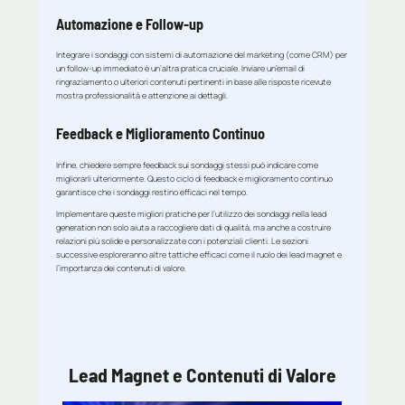
Automazione e Follow-up
Integrare i sondaggi con sistemi di automazione del marketing (come CRM) per
un follow-up immediato è un’altra pratica cruciale. Inviare un’email di
ringraziamento o ulteriori contenuti pertinenti in base alle risposte ricevute
mostra professionalità e attenzione ai dettagli.
Feedback e Miglioramento Continuo
Infine, chiedere sempre feedback sui sondaggi stessi può indicare come
migliorarli ulteriormente. Questo ciclo di feedback e miglioramento continuo
garantisce che i sondaggi restino efficaci nel tempo.
Implementare queste migliori pratiche per l’utilizzo dei sondaggi nella lead
generation non solo aiuta a raccogliere dati di qualità, ma anche a costruire
relazioni più solide e personalizzate con i potenziali clienti. Le sezioni
successive esploreranno altre tattiche efficaci come il ruolo dei lead magnet e
l’importanza dei contenuti di valore.
Lead Magnet e Contenuti di Valore