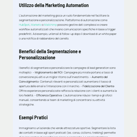
Utilizzo della Marketing Automation
L’automazione del marketing gioca un ruolo fondamentale nel facilitare la
segmentazione e personalizzazione. Piattaforme di automazione come
HubSpot
,
Marketo
o
Mailchimp
possono gestire dati complessi e creare
workflow automatizzati che inviano comunicazioni specifiche in base a trigger
predefiniti. Ad esempio, un’email di follow-up dopo il download di un white paper
o una notifica di riabbandono del carrello.
Benefici della Segmentazione e
Personalizzazione
I benefici di segmentare e personalizzare le campagne di lead generation sono
molteplici: –
Miglioramento del ROI
: Campagne più mirate portano a tassi di
conversione più alti e un miglior ritorno sull’investimento. –
Aumento del
Coinvolgimento
: Contenuti rilevanti e personalizzati aumentano il tasso di
apertura delle email e l’interazione con il marchio. –
Fidelizzazione del Cliente
:
Offrire esperienze personalizzate rafforza la relazione con i clienti e aumenta la
loro fedeltà. –
Efficienza Operativa
: L’automazione riduce i tempi e gli sforzi
manuali, consentendo ai team di marketing di concentrarsi su attività
strategiche.
Esempi Pratici
Immaginiamo un’azienda che vende attrezzature sportive. Segmentare la lista
dei contatti in base agli sport praticati (es. corsa, ciclismo, trekking) permette