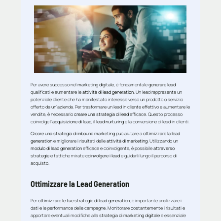
Per avere successo nel
marketing digitale
, è fondamentale
generare lead
qualificati e aumentare le
attività di lead generation
. Un lead rappresenta un
potenziale cliente che ha manifestato interesse verso un prodotto o servizio
offerto da un’azienda. Per trasformare un lead in cliente effettivo e aumentare le
vendite, è necessario
creare una strategia di lead
efficace. Questo processo
coinvolge l’
acquisizione di lead
, il
lead nurturing
e la conversione di lead in clienti.
Creare una strategia di inbound marketing
può aiutare a
ottimizzare la lead
generation
e migliorare i risultati delle
attività di marketing
. Utilizzando un
modulo di lead generation
efficace e coinvolgente, è possibile
attraverso
strategie
e tattiche mirate
coinvolgere i lead
e guidarli lungo il percorso di
acquisto.
Ottimizzare la Lead Generation
Per
ottimizzare le tue strategie
di
lead generation
, è importante analizzare i
dati e le performance delle campagne. Monitorare costantemente i risultati e
apportare eventuali modifiche alla
strategia di marketing digitale
è essenziale