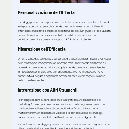
Personalizzazione dell’Offerta
I sondaggi permettono di personalizzare l’offerta in modo efficiente. Utilizzando
le risposte dei partecipanti, le aziende possono inviare contenuti rilevanti,
offerte personalizzate e proposte specifiche per ciascun gruppo di lead. Questa
personalizzazione non solo aumenta le possibilità di conversione, ma
contribuisce anche a creare un rapporto di fiducia con il cliente.
Misurazione dell’Efficacia
Un altro vantaggio dell’utilizzo dei sondaggi è la possibilità di misurare l’efficacia
delle strategie di lead generation in tempo reale. Analizzando le risposte e il
tasso di completamento dei sondaggi, le aziende possono ottenere feedback
immediato e identificare aree di miglioramento. Inoltre, i sondaggi offrono
opportunità di seguire e aggiornare continuamente le campagne sulla base
delle risposte ricevute.
Integrazione con Altri Strumenti
I sondaggi possono essere facilmente integrati con altre piattaforme di
marketing. Ad esempio, possono essere inseriti nelle pagine web, nei social
media, nelle email e persino nei contenuti video. Questa integrazione
multipiattaforma massimizza la visibilità e la partecipazione ai sondaggi,
aumentando ulteriormente la qualità e la quantità dei lead generati.
In conclusione, i sondaggi rappresentano un efficace strumento di generazione
di lead grazie alla loro capacità di coinvolgere attivamente il pubblico,