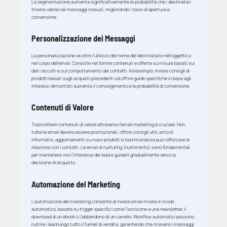
La segmentazione aumenta significativamente le probabilità che i destinatari
trovino valore nei messaggi ricevuti, migliorando i tassi di apertura e
conversione.
Personalizzazione dei Messaggi
La personalizzazione va oltre l’utilizzo del nome del destinatario nell’oggetto o
nel corpo dell’email. Consiste nel fornire contenuti e offerte su misura basati sui
dati raccolti e sul comportamento dei contatti. Ad esempio, inviare consigli di
prodotti basati sugli acquisti precedenti od offrire guide specifiche in base agli
interessi dimostrati aumenta il coinvolgimento e la probabilità di conversione.
Contenuti di Valore
Trasmettere contenuti di valore attraverso l’email marketing è cruciale. Non
tutte le email devono essere promozionali; offrire consigli utili, articoli
informativi, aggiornamenti su nuovi prodotti e testimonianze può rafforzare la
relazione con i contatti. Le email di nurturing (nutrimento) sono fondamentali
per mantenere vivo l’interesse dei lead e guidarli gradualmente verso la
decisione di acquisto.
Automazione del Marketing
L’automazione del marketing consente di inviare email mirate in modo
automatico, basate su trigger specifici come l’iscrizione a una newsletter, il
download di un ebook o l’abbandono di un carrello. Workflow automatici possono
nutrire i lead lungo tutto il funnel di vendita, garantendo che ricevano i messaggi