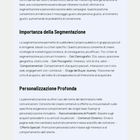
lead, una componente essenziale per ottenere risultati ottimali è la
segmentazione e personalizzazione delle campagne. Queste pratiche
consentono di indirizzare il messaggio giusto alla persona giusta, al momento
giusto, aumentando le probabilità di conversione.
Importanza della Segmentazione
La segmentazione permette di suddividere il proprio pubblico in gruppi più piccoli
e omogenei, basati su criteri specifici. Questo processo consente di creare
strategie di marketing più mirate e, di conseguenza, più efficaci. Tra i criteri di
segmentazione più comuni troviamo: –
Dati Demografici
: Età, sesso, posizione
geografica, stato civile. –
Dati Psicografici
: Interessi, stili di vita, valori. –
Comportamentali
: Comportamenti d’acquisto passati, interazioni con il sito
web, engagement con i contenuti. –
Stage del Buyer Journey
: Posizione nel
ciclo di acquisto, dal livello di consapevolezza all’intenzione di acquistare.
Personalizzazione Profonda
La personalizzazione va oltre l’uso del nome del destinatario nelle
comunicazioni. Consiste nel creare contenuti e offerte su misura basati sulle
specifiche esigenze e comportamenti dei singoli lead. Esempi di
personalizzazione includono: –
Raccomandazione di Prodotti
: Basate sugli
acquisti precedenti o su articoli visualizzati. –
Contenuti Dinamici
: Email e
pagine web che cambiano automaticamente in base al profilo del visitatore. –
Offerte Speciali
: Promozioni personalizzate in base agli interessi e al
comportamento dell’utente.