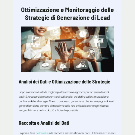
Ottimizzazione e Monitoraggio delle
Strategie di Generazione di Lead
Analisi dei Dati e Ottimizzazione delle Strategie
Dopo aver individuato le migliori piattaforme e approcci per ottenere lead di
qualità, è essenziale concentrarsi sull’analisi dei dati e sull’ottimizzazione
continua delle strategie. Questo processo garantisce che le campagne di lead
generation siano sempre al massimo della loro efficacia e che ogni risorsa
venga utilizzata nel modo più efficiente possibile.
Raccolta e Analisi dei Dati
La prima fase
dell’analisi
è la raccolta sistematica dei dati. Utilizzare strumenti