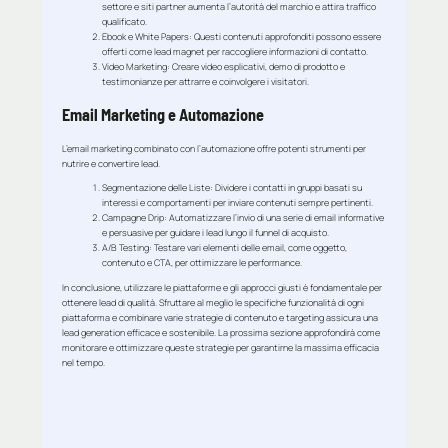
settore e siti partner aumenta l’autorità del marchio e attira traffico
qualificato.
Ebook e White Papers
: Questi contenuti approfonditi possono essere
offerti come lead magnet per raccogliere informazioni di contatto.
Video Marketing
: Creare video esplicativi, demo di prodotto e
testimonianze per attrarre e coinvolgere i visitatori.
Email Marketing e Automazione
L’email marketing combinato con l’automazione offre potenti strumenti per
nutrire e convertire lead.
Segmentazione delle Liste
: Dividere i contatti in gruppi basati su
interessi e comportamenti per inviare contenuti sempre pertinenti.
Campagne Drip
: Automatizzare l’invio di una serie di email informative
e persuasive per guidare i lead lungo il funnel di acquisto.
A/B Testing
: Testare vari elementi delle email, come oggetto,
contenuto e CTA, per ottimizzare le performance.
In conclusione, utilizzare le piattaforme e gli approcci giusti è fondamentale per
ottenere lead di qualità. Sfruttare al meglio le specifiche funzionalità di ogni
piattaforma e combinare varie strategie di contenuto e targeting assicura una
lead generation efficace e sostenibile. La prossima sezione approfondirà come
monitorare e ottimizzare queste strategie per garantirne la massima efficacia
nel tempo.