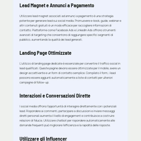
Lead Magnet e Annunci a Pagamento
Utilizzare lead magnet associati ad annunci a pagamento è una strategia
potente per generare lead sui social media. Promuovere e-book, guide, webinar e
altri contenuti gratuiti è un modo efficace per raccogliere informazioni di
contatto. Piattaforme come Facebook Ads e LinkedIn Ads offrono strumenti
avanzati di targeting che consentono di raggiungere specifici segmenti di
pubblico, aumentando la qualità dei lead generati.
Landing Page Ottimizzate
L’utilizzo di landing page dedicate è essenziale per convertire il traffico social in
lead qualificati. Queste pagine devono essere ottimizzate per il mobile, avere un
design accattivante e un form di contatto semplice. Compilato il form, i lead
possono essere aggiunti automaticamente a liste di contatti per ulteriori
campagne di follow-up.
Interazioni e Conversazioni Dirette
I social media offrono l’opportunità di interagire direttamente con i potenziali
lead. Rispondere ai commenti, partecipare a discussioni e inviare messaggi
diretti personali aumenta il livello di engagement e contribuisce a costruire
relazioni di fiducia. Utilizzare chatbot per rispondere automaticamente alle
domande frequenti può migliorare l’efficienza e la rapidità delle risposte.
Utilizzare gli Influencer