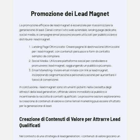
Promozione dei Lead Magnet
La promozione efficace dei lead magnet è essenziale per massimizzare la
generazione di lead. Canali come il sito web aziendale, landing page dedicate,
social media, e campagne email possono essere utilizzati per pubblicizzare e
distribuire i lead magnet.
Landing Page Ottimizzate
: Creare pagine di destinazione ottimizzate
per i lead magnet, con contenuti persuasivi e form di contatto
semplici da compilare.
Social Media
: Utilizzare piattaforme social per condividere e
promuovere i lead magnet, raggiungendo un pubblico più ampio.
Email Marketing
: Inviare email mirate con link ai lead magnet,
incorporando segmentazione e personalizzazione per aumentare il
tasso di conversione.
In conclusione, i lead magnet sono strumenti potenti nella cassetta degli
attrezzi della lead generation, offrendo valore immediato al pubblico e
incentivando la raccolta di contatti qualificati. Le prossime sezioni esploreranno
la creazione di contenuti di valore e come l’email marketing può essere sfruttato
per la generazione di lead.
Creazione di Contenuti di Valore per Attrarre Lead
Qualificati
Nel contesto di una strategia di lead generation, i contenuti di valore giocano un