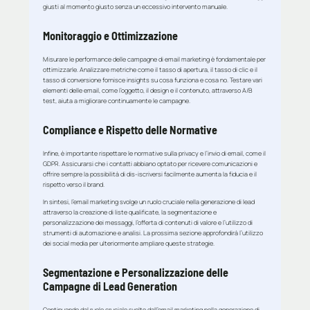
giusti al momento giusto senza un eccessivo intervento manuale.
Monitoraggio e Ottimizzazione
Misurare le performance delle campagne di email marketing è fondamentale per
ottimizzarle. Analizzare metriche come il tasso di apertura, il tasso di clic e il
tasso di conversione fornisce insights su cosa funziona e cosa no. Testare vari
elementi delle email, come l’oggetto, il design e il contenuto, attraverso A/B
test, aiuta a migliorare continuamente le campagne.
Compliance e Rispetto delle Normative
Infine, è importante rispettare le normative sulla privacy e l’invio di email, come il
GDPR. Assicurarsi che i contatti abbiano optato per ricevere comunicazioni e
offrire sempre la possibilità di dis-iscriversi facilmente aumenta la fiducia e il
rispetto verso il brand.
In sintesi, l’email marketing svolge un ruolo cruciale nella generazione di lead
attraverso la creazione di liste qualificate, la segmentazione e
personalizzazione dei messaggi, l’offerta di contenuti di valore e l’utilizzo di
strumenti di automazione e analisi. La prossima sezione approfondirà l’utilizzo
dei social media per ulteriormente ampliare queste strategie.
Segmentazione e Personalizzazione delle
Campagne di Lead Generation
Continuando dal ruolo cruciale svolto dall’email marketing nella generazione di