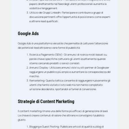
papers direttamente nel feed degli utenti professionali aumenta la
visibilità e l’engagement.
Utilizzo dei Gruppi LinkedIn
: Partecipare e contribuire a gruppi di
discussione pertinenti offre l’opportunità di posizionarsi come esperti
e attrarre lead qualificati.
Google Ads
Google Ads è una piattaforma versatile che permette di catturare l’attenzione
dei potenziali lead attraverso varie forme di pubblicità.
Ricerca a Pagamento (SEM)
: Gli annunci di ricerca mirati basati su
parole chiave specifiche catturano gli utenti esattamente quando
stanno cercando prodotti o servizi correlati.
Annunci Display
: Utilizzare annunci visivi su siti partner di Google per
raggiungere un pubblico più ampio e aumentare la consapevolezza del
marchio.
Remarketing
: Questa tattica consente di raggiungere nuovamente gli
utenti che hanno visitato il sito web ma non hanno completato
un’azione desiderata, riportandoli al funnel di conversione.
Strategie di Content Marketing
Il content marketing rimane una delle forme più efficaci di generazione di lead.
La chiave è creare contenuti di valore che attirano e coinvolgono il pubblico
giusto.
Blogging e Guest Posting
: Pubblicare articoli di qualità su blog di