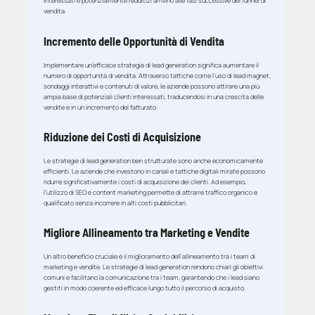
interessati e potenzialmente redditizi arrivino alle fasi successive del funnel di
vendita.
Incremento delle Opportunità di Vendita
Implementare un’efficace strategia di lead generation significa aumentare il
numero di opportunità di vendita. Attraverso tattiche come l’uso di lead magnet,
sondaggi interattivi e contenuti di valore, le aziende possono attirare una più
ampia base di potenziali clienti interessati, traducendosi in una crescita delle
vendite e in un incremento del fatturato.
Riduzione dei Costi di Acquisizione
Le strategie di lead generation ben strutturate sono anche economicamente
efficienti. Le aziende che investono in canali e tattiche digitali mirate possono
ridurre significativamente i costi di acquisizione dei clienti. Ad esempio,
l’utilizzo di SEO e content marketing permette di attrarre traffico organico e
qualificato senza incorrere in alti costi pubblicitari.
Migliore Allineamento tra Marketing e Vendite
Un altro beneficio cruciale è il miglioramento dell’allineamento tra i team di
marketing e vendite. Le strategie di lead generation rendono chiari gli obiettivi
comuni e facilitano la comunicazione tra i team, garantendo che i lead siano
gestiti in modo coerente ed efficace lungo tutto il percorso di acquisto.