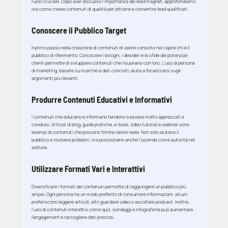
ruolo cruciale. Dopo aver discusso l’importanza dei lead magnet, approfondiamo
ora come creare contenuti di qualità per attrarre e convertire lead qualificati.
Conoscere il Pubblico Target
Il primo passo nella creazione di contenuti di valore consiste nel capire chi è il
pubblico di riferimento. Conoscere i bisogni, i desideri e le sfide dei potenziali
clienti permette di sviluppare contenuti che risuonano con loro. L’uso di persona
di marketing, basate su ricerche e dati concreti, aiuta a focalizzarsi sugli
argomenti più rilevanti.
Produrre Contenuti Educativi e Informativi
I contenuti che educano e informano tendono a essere molto apprezzati e
condivisi. Articoli di blog, guide pratiche, e-book, video tutorial e webinar sono
esempi di contenuti che possono fornire valore reale. Non solo aiutano il
pubblico a risolvere problemi, ma posizionano anche l’azienda come autorità nel
settore.
Utilizzare Formati Vari e Interattivi
Diversificare i formati dei contenuti permette di raggiungere un pubblico più
ampio. Ogni persona ha un modo preferito di consumare informazioni: alcuni
preferiscono leggere articoli, altri guardare video o ascoltare podcast. Inoltre,
l’uso di contenuti interattivi come quiz, sondaggi e infografiche può aumentare
l’engagement e raccogliere dati preziosi.