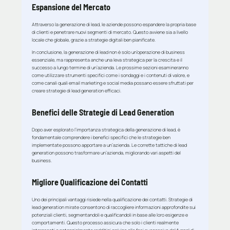
Espansione del Mercato
Attraverso la generazione di lead, le aziende possono espandere la propria base
di clienti e penetrare nuovi segmenti di mercato. Questo avviene sia a livello
locale che globale, grazie a strategie digitali ben pianificate.
In conclusione, la generazione di lead non è solo un’operazione di business
essenziale, ma rappresenta anche una leva strategica per la crescita e il
successo a lungo termine di un’azienda. Le prossime sezioni esamineranno
come utilizzare strumenti specifici come i sondaggi e i contenuti di valore, e
come canali quali email marketing e social media possano essere sfruttati per
creare strategie di lead generation efficaci.
Benefici delle Strategie di Lead Generation
Dopo aver esplorato l’importanza strategica della generazione di lead, è
fondamentale comprendere i benefici specifici che le strategie ben
implementate possono apportare a un’azienda. Le corrette tattiche di lead
generation possono trasformare un’azienda, migliorando vari aspetti del
business.
Migliore Qualificazione dei Contatti
Uno dei principali vantaggi risiede nella qualificazione dei contatti. Strategie di
lead generation mirate consentono di raccogliere informazioni approfondite sui
potenziali clienti, segmentandoli e qualificandoli in base alle loro esigenze e
comportamenti. Questo processo assicura che solo i clienti realmente