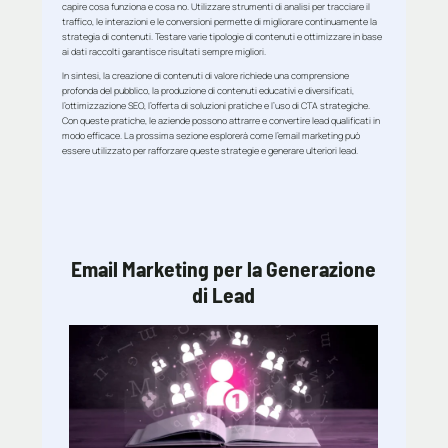
capire cosa funziona e cosa no. Utilizzare strumenti di analisi per tracciare il
traffico, le interazioni e le conversioni permette di migliorare continuamente la
strategia di contenuti. Testare varie tipologie di contenuti e ottimizzare in base
ai dati raccolti garantisce risultati sempre migliori.
In sintesi, la creazione di contenuti di valore richiede una comprensione
profonda del pubblico, la produzione di contenuti educativi e diversificati,
l’ottimizzazione SEO, l’offerta di soluzioni pratiche e l’uso di CTA strategiche.
Con queste pratiche, le aziende possono attrarre e convertire lead qualificati in
modo efficace. La prossima sezione esplorerà come l’email marketing può
essere utilizzato per rafforzare queste strategie e generare ulteriori lead.
Email Marketing per la Generazione
di Lead