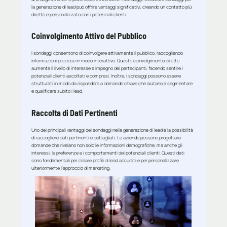
la generazione di lead può offrire vantaggi significativi, creando un contatto più
diretto e personalizzato con i potenziali clienti.
Coinvolgimento Attivo del Pubblico
I sondaggi consentono di coinvolgere attivamente il pubblico, raccogliendo
informazioni preziose in modo interattivo. Questo coinvolgimento diretto
aumenta il livello di interesse e impegno dei partecipanti, facendo sentire i
potenziali clienti ascoltati e compresi. Inoltre, i sondaggi possono essere
strutturati in modo da rispondere a domande chiave che aiutano a segmentare
e qualificare subito i lead.
Raccolta di Dati Pertinenti
Uno dei principali vantaggi dei sondaggi nella generazione di lead è la possibilità
di raccogliere dati pertinenti e dettagliati. Le aziende possono progettare
domande che rivelano non solo le informazioni demografiche, ma anche gli
interessi, le preferenze e i comportamenti dei potenziali clienti. Questi dati
sono fondamentali per creare profili di lead accurati e per personalizzare
ulteriormente l’approccio di marketing.