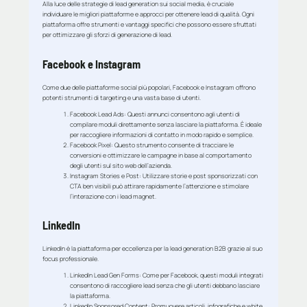
Alla luce delle strategie di lead generation sui social media, è cruciale
individuare le migliori piattaforme e approcci per ottenere lead di qualità. Ogni
piattaforma offre strumenti e vantaggi specifici che possono essere sfruttati
per ottimizzare gli sforzi di generazione di lead.
Facebook e Instagram
Come due delle piattaforme social più popolari, Facebook e Instagram offrono
potenti strumenti di targeting e una vasta base di utenti.
Facebook Lead Ads
: Questi annunci consentono agli utenti di
compilare moduli direttamente senza lasciare la piattaforma. È ideale
per raccogliere informazioni di contatto in modo rapido e semplice.
Facebook Pixel
: Questo strumento consente di tracciare le
conversioni e ottimizzare le campagne in base al comportamento
degli utenti sul sito web dell’azienda.
Instagram Stories e Post
: Utilizzare storie e post sponsorizzati con
CTA ben visibili può attirare rapidamente l’attenzione e stimolare
l’interazione con i lead magnet.
LinkedIn
LinkedIn è la piattaforma per eccellenza per la lead generation B2B grazie al suo
focus professionale.
LinkedIn Lead Gen Forms
: Come per Facebook, questi moduli integrati
consentono di raccogliere lead senza che gli utenti debbano lasciare
la piattaforma.
LinkedIn Sponsored Content
: Promuovere articoli, infografiche e white