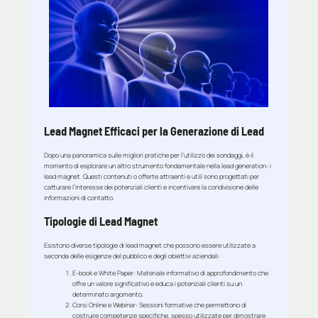
Lead Magnet Efficaci per la Generazione di Lead
Dopo una panoramica sulle migliori pratiche per l’utilizzo dei sondaggi, è il
momento di esplorare un altro strumento fondamentale nella lead generation: i
lead magnet. Questi contenuti o offerte attraenti e utili sono progettati per
catturare l’interesse dei potenziali clienti e incentivare la condivisione delle
informazioni di contatto.
Tipologie di Lead Magnet
Esistono diverse tipologie di lead magnet che possono essere utilizzate a
seconda delle esigenze del pubblico e degli obiettivi aziendali:
E-book e White Paper
: Materiale informativo di approfondimento che
offre un valore significativo e educa i potenziali clienti su un
determinato argomento.
Corsi Online e Webinar
: Sessioni formative che permettono di
costruire competenze specifiche, spesso utilizzate per dimostrare