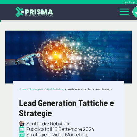
Login
Regist
Home
»
Strategie di Video Marketing
»
Lead Generation Tattiche e Strategie
Home
»
Strategie di Video Marketing
»
Lead Generation Tattiche e Strategie
Lead Generation Tattiche e
Strategie
Scritto da: 
RobyCek
Pubblicato il 
13 Settembre 2024
Strategie di Video Marketing