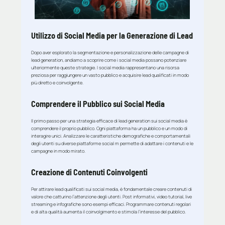
Utilizzo di Social Media per la Generazione di Lead
Dopo aver esplorato la segmentazione e personalizzazione delle campagne di
lead generation, andiamo a scoprire come i social media possano potenziare
ulteriormente queste strategie. I social media rappresentano una risorsa
preziosa per raggiungere un vasto pubblico e acquisire lead qualificati in modo
più diretto e coinvolgente.
Comprendere il Pubblico sui Social Media
Il primo passo per una strategia efficace di lead generation sui social media è
comprendere il proprio pubblico. Ogni piattaforma ha un pubblico e un modo di
interagire unici. Analizzare le caratteristiche demografiche e comportamentali
degli utenti su diverse piattaforme social m permette di adattare i contenuti e le
campagne in modo mirato.
Creazione di Contenuti Coinvolgenti
Per attirare lead qualificati sui social media, è fondamentale creare contenuti di
valore che catturino l’attenzione degli utenti. Post informativi, video tutorial, live
streaming e infografiche sono esempi efficaci. Programmare contenuti regolari
e di alta qualità aumenta il coinvolgimento e stimola l’interesse del pubblico.